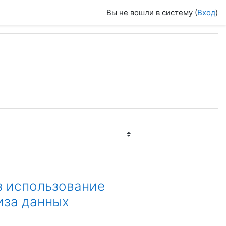
Вы не вошли в систему (
Вход
)
з использование
иза данных