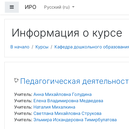
Перейти к основному содержанию
ИРО
Боковая панель
Русский ‎(ru)‎
Информация о курсе
В начало
Курсы
Кафедра дошкольного образовани
Педагогическая деятельнос
Учитель:
Анна Михайловна Голудина
Учитель:
Елена Владимировна Медведева
Учитель:
Наталия Михалкина
Учитель:
Светлана Михайловна Струкова
Учитель:
Эльмира Искандеровна Тимирбулатова